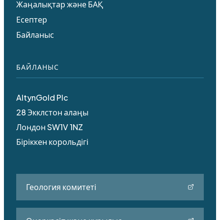
Жаңалықтар және БАҚ
Есептер
Байланыс
БАЙЛАНЫС
AltynGold Plc
28 Экклстон алаңы
Лондон SW1V 1NZ
Біріккен корольдігі
Геология комитеті