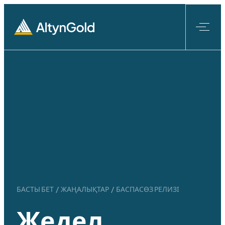
Мазмұнға
өту
БАСТЫ БЕТ
/
ЖАҢАЛЫҚТАР
/
БАСПАСӨЗ РЕЛИЗІ
Жедел